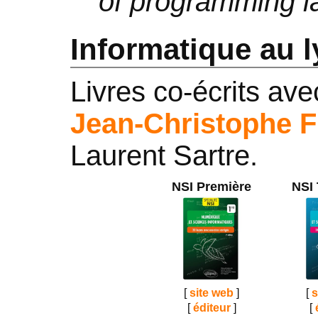
of programming l
Informatique au l
Livres co-écrits av
Jean-Christophe Fi
Laurent Sartre.
NSI Première
NSI 
[
site web
]
[
s
[
éditeur
]
[