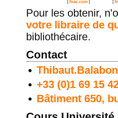
[
fnac.com
]
[
f
Pour les obtenir, n'
votre libraire de q
bibliothécaire.
Contact
Thibaut.Balabons
+33 (0)1 69 15 4
Bâtiment 650, b
Cours Université 