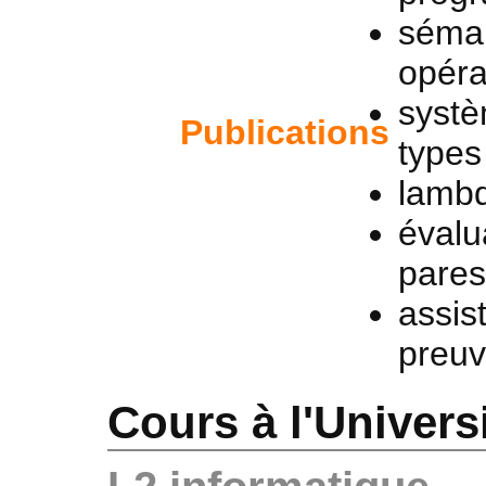
séma
opéra
syst
Publications
types
lambd
évalu
pare
assis
preu
Cours à l'Univers